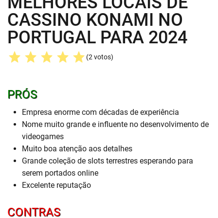
MELHORES LOCAIS DE
CASSINO KONAMI NO
PORTUGAL PARA 2024
(2 votos)
PRÓS
Empresa enorme com décadas de experiência
Nome muito grande e influente no desenvolvimento de
videogames
Muito boa atenção aos detalhes
Grande coleção de slots terrestres esperando para
serem portados online
Excelente reputação
CONTRAS