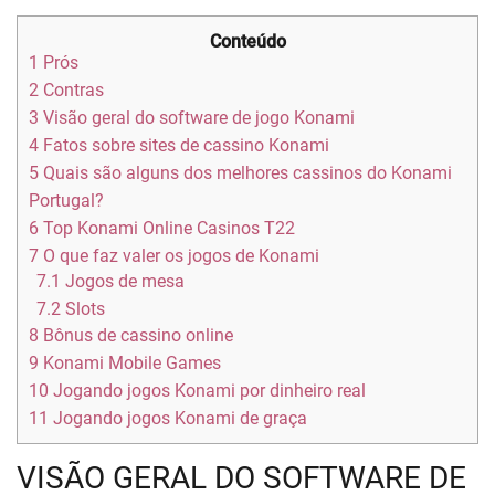
Conteúdo
Prós
Contras
Visão geral do software de jogo Konami
Fatos sobre sites de cassino Konami
Quais são alguns dos melhores cassinos do Konami
Portugal?
Top Konami Online Casinos T22
O que faz valer os jogos de Konami
Jogos de mesa
Slots
Bônus de cassino online
Konami Mobile Games
Jogando jogos Konami por dinheiro real
Jogando jogos Konami de graça
VISÃO GERAL DO SOFTWARE DE