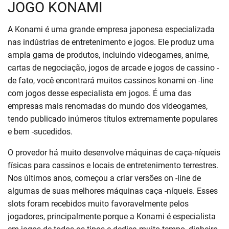
JOGO KONAMI
A Konami é uma grande empresa japonesa especializada
nas indústrias de entretenimento e jogos. Ele produz uma
ampla gama de produtos, incluindo videogames, anime,
cartas de negociação, jogos de arcade e jogos de cassino -
de fato, você encontrará muitos cassinos konami on -line
com jogos desse especialista em jogos. É uma das
empresas mais renomadas do mundo dos videogames,
tendo publicado inúmeros títulos extremamente populares
e bem -sucedidos.
O provedor há muito desenvolve máquinas de caça-níqueis
físicas para cassinos e locais de entretenimento terrestres.
Nos últimos anos, começou a criar versões on -line de
algumas de suas melhores máquinas caça -níqueis. Esses
slots foram recebidos muito favoravelmente pelos
jogadores, principalmente porque a Konami é especialista