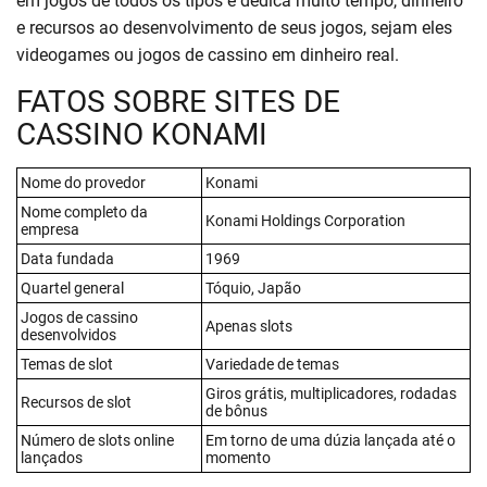
em jogos de todos os tipos e dedica muito tempo, dinheiro
e recursos ao desenvolvimento de seus jogos, sejam eles
videogames ou jogos de cassino em dinheiro real.
FATOS SOBRE SITES DE
CASSINO KONAMI
Nome do provedor
Konami
Nome completo da
Konami Holdings Corporation
empresa
Data fundada
1969
Quartel general
Tóquio, Japão
Jogos de cassino
Apenas slots
desenvolvidos
Temas de slot
Variedade de temas
Giros grátis, multiplicadores, rodadas
Recursos de slot
de bônus
Número de slots online
Em torno de uma dúzia lançada até o
lançados
momento