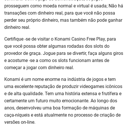
prosseguem como moeda normal e virtual é usada; Não há
transações com dinheiro real, para que você não possa
perder seu próprio dinheiro, mas também não pode ganhar
dinheiro real.
Certifique -se de visitar o Konami Casino Free Play, para
que você possa obter algumas rodadas dos slots do
provedor de graça. Jogue para se divertir, faça alguns giros
e acostume -se a como os slots funcionam antes de
começar a jogar com dinheiro real.
Konami é um nome enorme na indústria de jogos e tem
uma excelente reputação de produzir videogames icônicos
e de alta qualidade. Tem uma história extensa e frutífera e
certamente um futuro muito emocionante. Ao longo dos
anos, desenvolveu uma boa formação de máquinas de
caça-níqueis e está atualmente no processo de criação de
versões on-line.