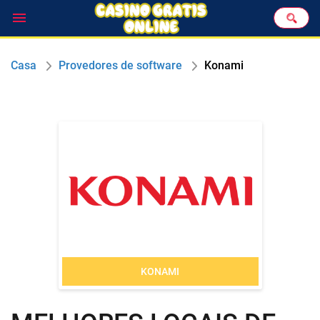
Casa
Provedores de software
Konami
KONAMI