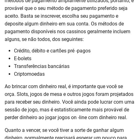
métodos de pagamento amplamente utilizados, portanto, é
provável que o seu método de pagamento preferido seja
aceito. Basta se inscrever, escolha seu pagamento e
deposite algum dinheiro em sua conta. Os métodos de
pagamento disponíveis nos cassinos geralmente incluem
alguns, se não todos, dos seguintes:
Crédito, débito e cartões pré -pagos
E-bolets
Transferências bancárias
Criptomoedas
Ao brincar com dinheiro real, é importante que você se
orça. Slots, jogos de mesa e outros jogos foram projetados
para receber seu dinheiro. Você ainda pode lucrar com uma
sessão de jogo, mas é estatisticamente mais provável de
perder dinheiro ao jogar jogos on -line com dinheiro real.
Quanto a vencer, se você tiver a sorte de ganhar algum
dinheiro, normalmente precisará esperar um pouco para