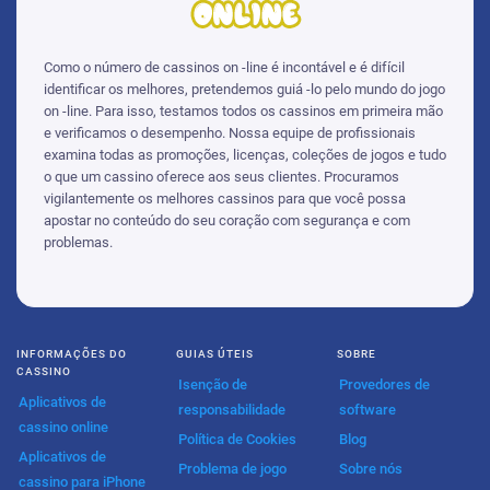
Como o número de cassinos on -line é incontável e é difícil
identificar os melhores, pretendemos guiá -lo pelo mundo do jogo
on -line. Para isso, testamos todos os cassinos em primeira mão
e verificamos o desempenho. Nossa equipe de profissionais
examina todas as promoções, licenças, coleções de jogos e tudo
o que um cassino oferece aos seus clientes. Procuramos
vigilantemente os melhores cassinos para que você possa
apostar no conteúdo do seu coração com segurança e com
problemas.
INFORMAÇÕES DO
GUIAS ÚTEIS
SOBRE
CASSINO
Isenção de
Provedores de
Aplicativos de
responsabilidade
software
cassino online
Política de Cookies
Blog
Aplicativos de
Problema de jogo
Sobre nós
cassino para iPhone