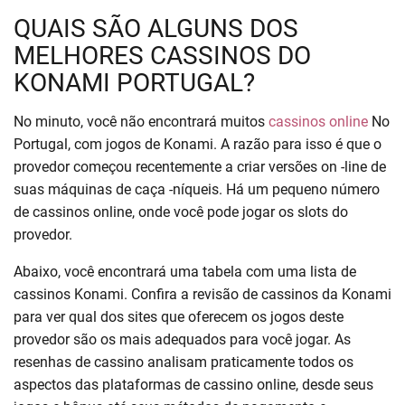
QUAIS SÃO ALGUNS DOS
MELHORES CASSINOS DO
KONAMI PORTUGAL?
No minuto, você não encontrará muitos
cassinos online
No
Portugal, com jogos de Konami. A razão para isso é que o
provedor começou recentemente a criar versões on -line de
suas máquinas de caça -níqueis. Há um pequeno número
de cassinos online, onde você pode jogar os slots do
provedor.
Abaixo, você encontrará uma tabela com uma lista de
cassinos Konami. Confira a revisão de cassinos da Konami
para ver qual dos sites que oferecem os jogos deste
provedor são os mais adequados para você jogar. As
resenhas de cassino analisam praticamente todos os
aspectos das plataformas de cassino online, desde seus