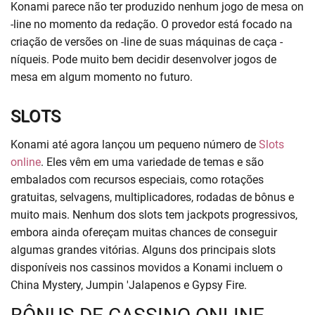
Konami parece não ter produzido nenhum jogo de mesa on
-line no momento da redação. O provedor está focado na
criação de versões on -line de suas máquinas de caça -
níqueis. Pode muito bem decidir desenvolver jogos de
mesa em algum momento no futuro.
SLOTS
Konami até agora lançou um pequeno número de
Slots
online
. Eles vêm em uma variedade de temas e são
embalados com recursos especiais, como rotações
gratuitas, selvagens, multiplicadores, rodadas de bônus e
muito mais. Nenhum dos slots tem jackpots progressivos,
embora ainda ofereçam muitas chances de conseguir
algumas grandes vitórias. Alguns dos principais slots
disponíveis nos cassinos movidos a Konami incluem o
China Mystery, Jumpin 'Jalapenos e Gypsy Fire.