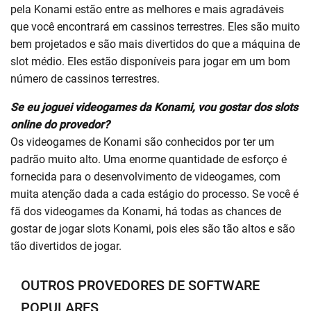
pela Konami estão entre as melhores e mais agradáveis
que você encontrará em cassinos terrestres. Eles são muito
bem projetados e são mais divertidos do que a máquina de
slot médio. Eles estão disponíveis para jogar em um bom
número de cassinos terrestres.
Se eu joguei videogames da Konami, vou gostar dos slots
online do provedor?
Os videogames de Konami são conhecidos por ter um
padrão muito alto. Uma enorme quantidade de esforço é
fornecida para o desenvolvimento de videogames, com
muita atenção dada a cada estágio do processo. Se você é
fã dos videogames da Konami, há todas as chances de
gostar de jogar slots Konami, pois eles são tão altos e são
tão divertidos de jogar.
OUTROS PROVEDORES DE SOFTWARE
POPULARES