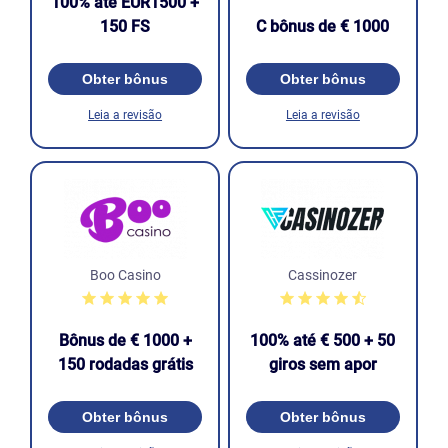
100% até EUR1500 +
150 FS
C bônus de € 1000
Obter bônus
Obter bônus
Leia a revisão
Leia a revisão
Boo Casino
Cassinozer
Bônus de € 1000 +
100% até € 500 + 50
150 rodadas grátis
giros sem apor
Obter bônus
Obter bônus