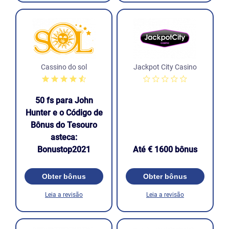
Cassino do sol
Jackpot City Casino
50 fs para John
Hunter e o Código de
Bônus do Tesouro
asteca:
Bonustop2021
Até € 1600 bônus
Obter bônus
Obter bônus
Leia a revisão
Leia a revisão