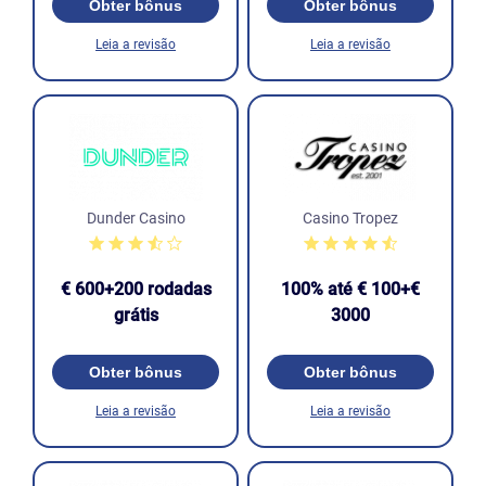
Obter bônus
Obter bônus
Leia a revisão
Leia a revisão
Dunder Casino
Casino Tropez
€ 600+200 rodadas
100% até € 100+€
grátis
3000
Obter bônus
Obter bônus
Leia a revisão
Leia a revisão