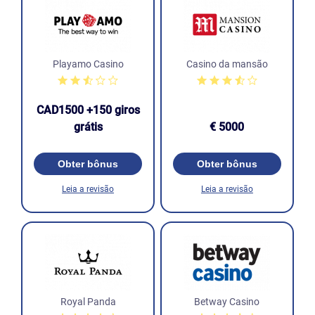
Playamo Casino
Casino da mansão
CAD1500 +150 giros
grátis
€ 5000
Obter bônus
Obter bônus
Leia a revisão
Leia a revisão
Royal Panda
Betway Casino