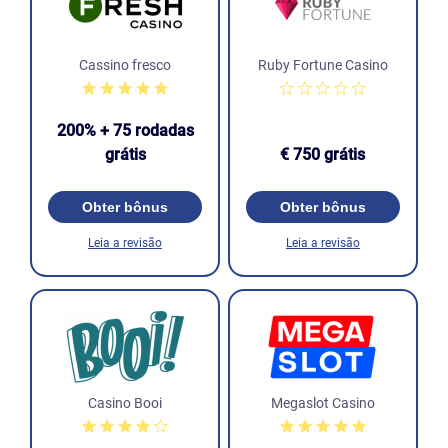
Cassino fresco
Ruby Fortune Casino
200% + 75 rodadas
grátis
€ 750 grátis
Obter bônus
Obter bônus
Leia a revisão
Leia a revisão
Casino Booi
Megaslot Casino