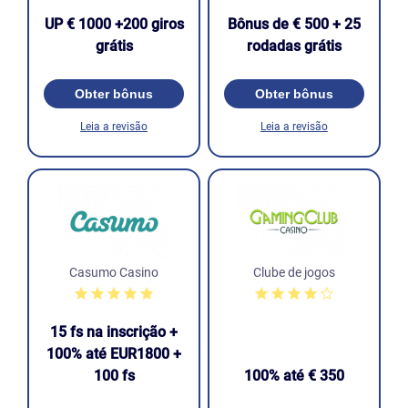
UP € 1000 +200 giros
Bônus de € 500 + 25
grátis
rodadas grátis
Obter bônus
Obter bônus
Leia a revisão
Leia a revisão
Casumo Casino
Clube de jogos
15 fs na inscrição +
100% até EUR1800 +
100 fs
100% até € 350