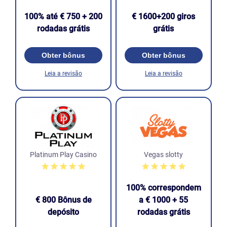
100% até € 750 + 200
€ 1600+200 giros
rodadas grátis
grátis
Obter bônus
Obter bônus
Leia a revisão
Leia a revisão
Platinum Play Casino
Vegas slotty
100% correspondem
€ 800 Bônus de
a € 1000 + 55
depósito
rodadas grátis