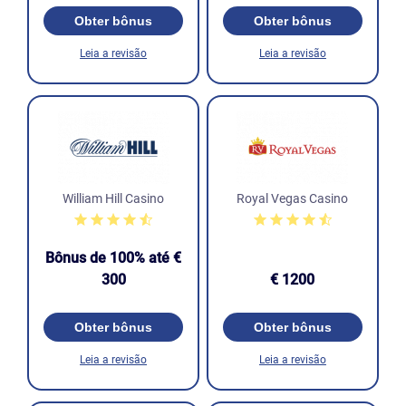
Obter bônus
Obter bônus
Leia a revisão
Leia a revisão
William Hill Casino
Royal Vegas Casino
Bônus de 100% até €
300
€ 1200
Obter bônus
Obter bônus
Leia a revisão
Leia a revisão