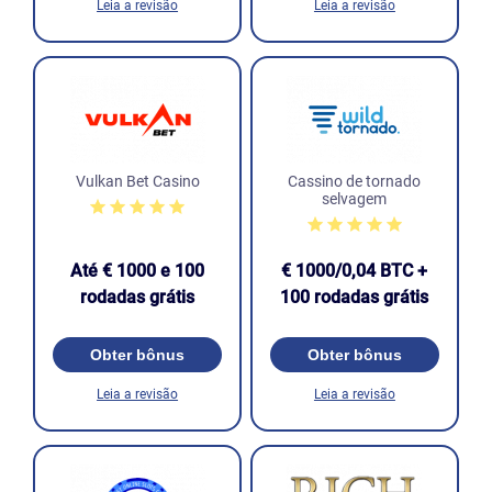
Leia a revisão
Leia a revisão
Vulkan Bet Casino
Cassino de tornado
selvagem
Até € 1000 e 100
€ 1000/0,04 BTC +
rodadas grátis
100 rodadas grátis
Obter bônus
Obter bônus
Leia a revisão
Leia a revisão