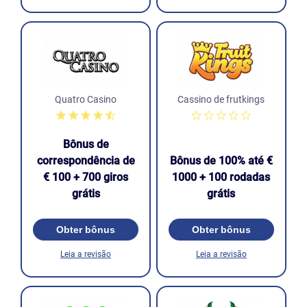
Quatro Casino
Cassino de frutkings
Bônus de
correspondência de
Bônus de 100% até €
€ 100 + 700 giros
1000 + 100 rodadas
grátis
grátis
Obter bônus
Obter bônus
Leia a revisão
Leia a revisão