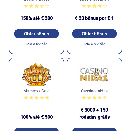
150% até € 200
€ 20 bônus por € 1
Obter bônus
Obter bônus
Leia a revisão
Leia a revisão
Mummys Gold
Cassino midas
€ 3000 + 150
100% até € 500
rodadas grátis