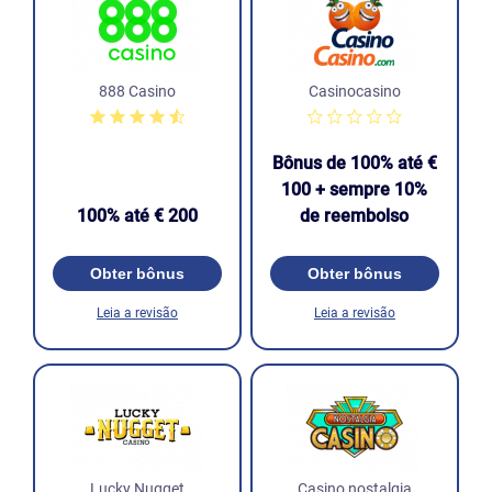
888 Casino
Casinocasino
Bônus de 100% até €
100 + sempre 10%
100% até € 200
de reembolso
Obter bônus
Obter bônus
Leia a revisão
Leia a revisão
Lucky Nugget
Casino nostalgia