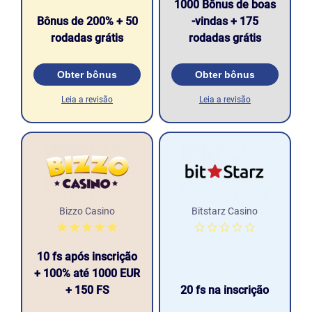
1000 Bônus de boas
Bônus de 200% + 50
-vindas + 175
rodadas grátis
rodadas grátis
Obter bônus
Obter bônus
Leia a revisão
Leia a revisão
Bizzo Casino
Bitstarz Casino
10 fs após inscrição
+ 100% até 1000 EUR
+ 150 FS
20 fs na inscrição