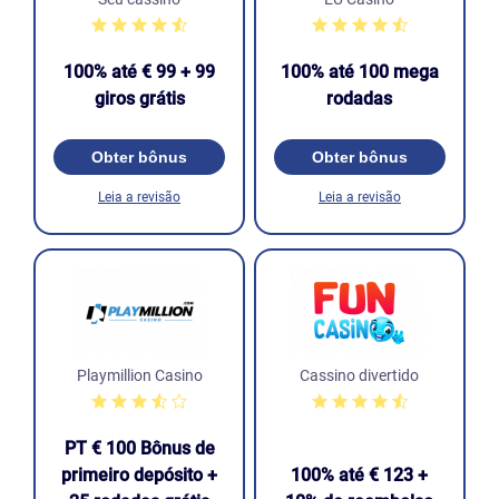
100% até € 99 + 99
100% até 100 mega
giros grátis
rodadas
Obter bônus
Obter bônus
Leia a revisão
Leia a revisão
Playmillion Casino
Cassino divertido
PT € 100 Bônus de
primeiro depósito +
100% até € 123 +