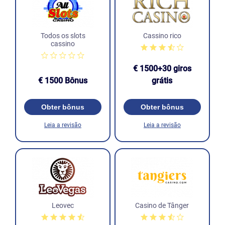
Todos os slots
Cassino rico
cassino
€ 1500+30 giros
€ 1500 Bônus
grátis
Obter bônus
Obter bônus
Leia a revisão
Leia a revisão
Leovec
Casino de Tânger