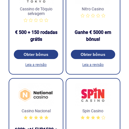
Cassino de Tóquio
Nitro Casino
selvagem
€ 500 + 150 rodadas
Ganhe € 5000 em
grátis
bônus!
Obter bônus
Obter bônus
Leia a revisão
Leia a revisão
Casino Nacional
Spin Casino