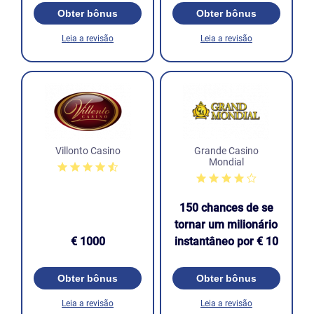
Obter bônus
Obter bônus
Leia a revisão
Leia a revisão
Villonto Casino
Grande Casino
Mondial
150 chances de se
tornar um milionário
€ 1000
instantâneo por € 10
Obter bônus
Obter bônus
Leia a revisão
Leia a revisão