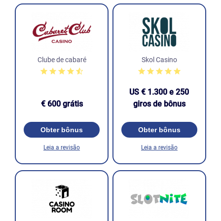
Clube de cabaré
Skol Casino
US € 1.300 e 250
€ 600 grátis
giros de bônus
Obter bônus
Obter bônus
Leia a revisão
Leia a revisão