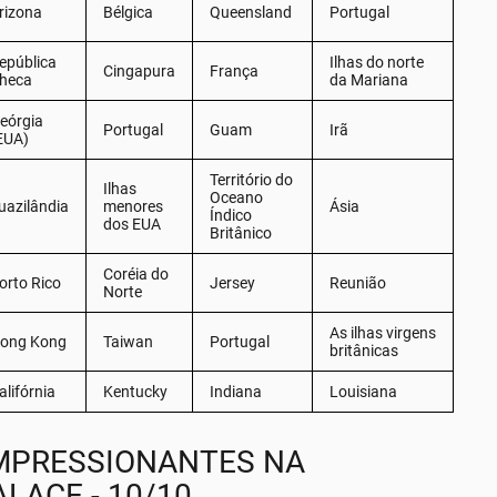
rizona
Bélgica
Queensland
Portugal
epública
Ilhas do norte
Cingapura
França
heca
da Mariana
eórgia
Portugal
Guam
Irã
EUA)
Território do
Ilhas
Oceano
uazilândia
menores
Ásia
Índico
dos EUA
Britânico
Coréia do
orto Rico
Jersey
Reunião
Norte
As ilhas virgens
ong Kong
Taiwan
Portugal
britânicas
alifórnia
Kentucky
Indiana
Louisiana
IMPRESSIONANTES NA
LACE - 10/10