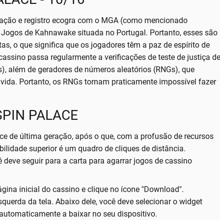
rovação e registro ecogra com o MGA (como mencionado
Jogos de Kahnawake situada no Portugal. Portanto, esses são
s, o que significa que os jogadores têm a paz de espírito de
assino passa regularmente a verificações de teste de justiça d
), além de geradores de números aleatórios (RNGs), que
vida. Portanto, os RNGs tornam praticamente impossível fazer
SPIN PALACE
e de última geração, após o que, com a profusão de recursos
bilidade superior é um quadro de cliques de distância.
 deve seguir para a carta para agarrar jogos de cassino
ágina inicial do cassino e clique no ícone "Download".
querda da tela. Abaixo dele, você deve selecionar o widget
 automaticamente a baixar no seu dispositivo.