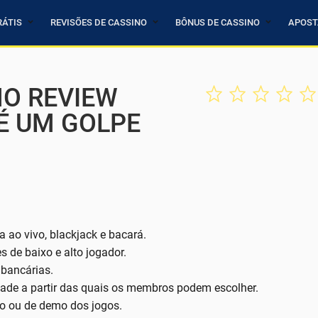
RÁTIS
REVISÕES DE CASSINO
BÔNUS DE CASSINO
APOST
NO REVIEW
 É UM GOLPE
 ao vivo, blackjack e bacará.
s de baixo e alto jogador.
bancárias.
idade a partir das quais os membros podem escolher.
go ou de demo dos jogos.