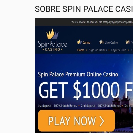
SOBRE SPIN PALACE CAS