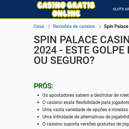
SLOTS G
Casa
Revisões de cassino
Spin Palace
SPIN PALACE CASI
2024 - ESTE GOLPE
OU SEGURO?
PRÓS:
Os apostadores sabem a desfrutar de roleta
O cassino exala flexibilidade para jogadore
Uma vasta variedade de opções e moedas 
Uma infinidade de alternativas de jogabil
O cassino suporta versões gratuitas de jo