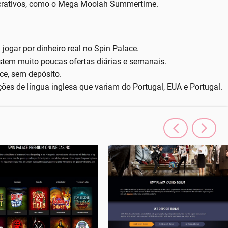
lucrativos, como o Mega Moolah Summertime.
gar por dinheiro real no Spin Palace.
stem muito poucas ofertas diárias e semanais.
ce, sem depósito.
ções de língua inglesa que variam do Portugal, EUA e Portugal.