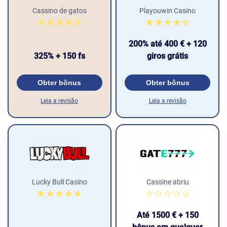
Cassino de gatos
Playouwin Casino
200% até 400 € + 120
325% + 150 fs
giros grátis
Obter bônus
Obter bônus
Leia a revisão
Leia a revisão
Lucky Bull Casino
Cassine abriu
Até 1500 € + 150