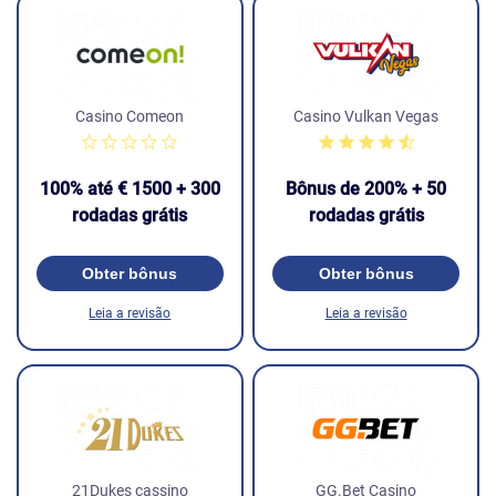
Casino Comeon
Casino Vulkan Vegas
100% até € 1500 + 300
Bônus de 200% + 50
rodadas grátis
rodadas grátis
Obter bônus
Obter bônus
Leia a revisão
Leia a revisão
21Dukes cassino
GG.Bet Casino