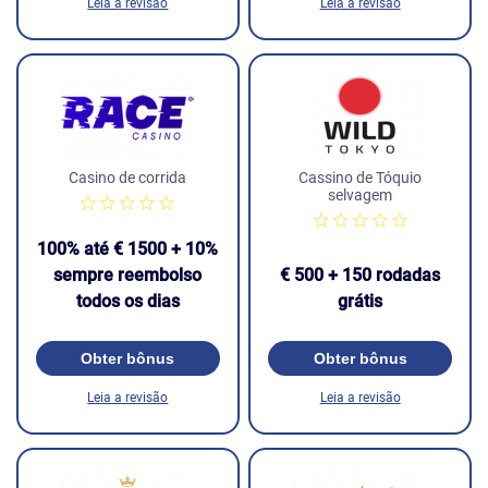
Leia a revisão
Leia a revisão
Casino de corrida
Cassino de Tóquio
selvagem
100% até € 1500 + 10%
sempre reembolso
€ 500 + 150 rodadas
todos os dias
grátis
Obter bônus
Obter bônus
Leia a revisão
Leia a revisão