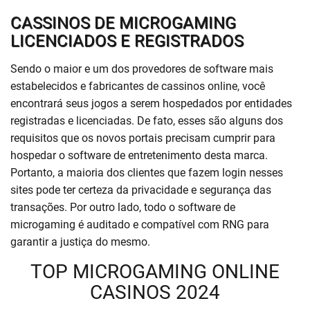
CASSINOS DE MICROGAMING
LICENCIADOS E REGISTRADOS
Sendo o maior e um dos provedores de software mais
estabelecidos e fabricantes de cassinos online, você
encontrará seus jogos a serem hospedados por entidades
registradas e licenciadas. De fato, esses são alguns dos
requisitos que os novos portais precisam cumprir para
hospedar o software de entretenimento desta marca.
Portanto, a maioria dos clientes que fazem login nesses
sites pode ter certeza da privacidade e segurança das
transações. Por outro lado, todo o software de
microgaming é auditado e compatível com RNG para
garantir a justiça do mesmo.
TOP MICROGAMING ONLINE
CASINOS 2024