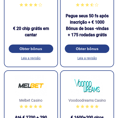
Pegue seus 50 fs após
inscrição + € 1000
€ 20 chip grátis em
Bônus de boas -vindas
cantar
+ 175 rodadas grátis
Obter bônus
Obter bônus
Leia a revisão
Leia a revisão
Melbet Casino
Voodoodreams Casino
Até € 2700 + 290
€ 1600+200 giros