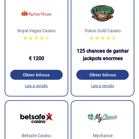
Royal Vegas Casino
Yukon Gold Casino
125 chances de ganhar
€ 1200
jackpots enormes
Obter bônus
Obter bônus
Leia a revisão
Leia a revisão
Betsafe Casino
Mychance