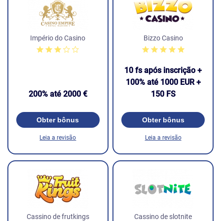
Império do Casino
Bizzo Casino
10 fs após inscrição +
100% até 1000 EUR +
200% até 2000 €
150 FS
Obter bônus
Obter bônus
Leia a revisão
Leia a revisão
Cassino de frutkings
Cassino de slotnite