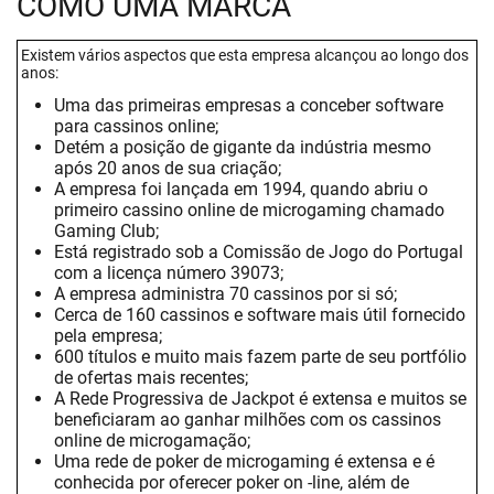
COMO UMA MARCA
Existem vários aspectos que esta empresa alcançou ao longo dos
anos:
Uma das primeiras empresas a conceber software
para cassinos online;
Detém a posição de gigante da indústria mesmo
após 20 anos de sua criação;
A empresa foi lançada em 1994, quando abriu o
primeiro cassino online de microgaming chamado
Gaming Club;
Está registrado sob a Comissão de Jogo do Portugal
com a licença número 39073;
A empresa administra 70 cassinos por si só;
Cerca de 160 cassinos e software mais útil fornecido
pela empresa;
600 títulos e muito mais fazem parte de seu portfólio
de ofertas mais recentes;
A Rede Progressiva de Jackpot é extensa e muitos se
beneficiaram ao ganhar milhões com os cassinos
online de microgamação;
Uma rede de poker de microgaming é extensa e é
conhecida por oferecer poker on -line, além de