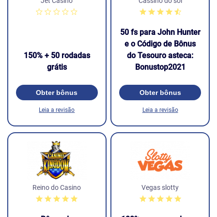
Jet Casino
Cassino do sol
50 fs para John Hunter
e o Código de Bônus
150% + 50 rodadas
do Tesouro asteca:
grátis
Bonustop2021
Obter bônus
Obter bônus
Leia a revisão
Leia a revisão
Reino do Casino
Vegas slotty