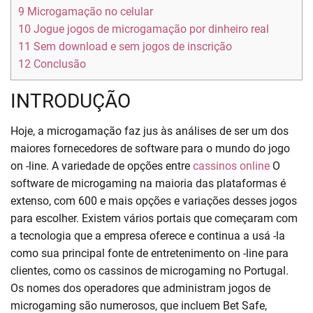
Microgamação no celular
Jogue jogos de microgamação por dinheiro real
Sem download e sem jogos de inscrição
Conclusão
INTRODUÇÃO
Hoje, a microgamação faz jus às análises de ser um dos
maiores fornecedores de software para o mundo do jogo
on -line. A variedade de opções entre
cassinos online
O
software de microgaming na maioria das plataformas é
extenso, com 600 e mais opções e variações desses jogos
para escolher. Existem vários portais que começaram com
a tecnologia que a empresa oferece e continua a usá -la
como sua principal fonte de entretenimento on -line para
clientes, como os cassinos de microgaming no Portugal.
Os nomes dos operadores que administram jogos de
microgaming são numerosos, que incluem Bet Safe,