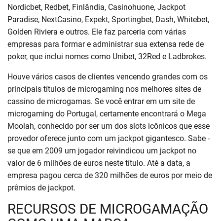
Nordicbet, Redbet, Finlândia, Casinohuone, Jackpot
Paradise, NextCasino, Expekt, Sportingbet, Dash, Whitebet,
Golden Riviera e outros. Ele faz parceria com várias
empresas para formar e administrar sua extensa rede de
poker, que inclui nomes como Unibet, 32Red e Ladbrokes.
Houve vários casos de clientes vencendo grandes com os
principais títulos de microgaming nos melhores sites de
cassino de microgamas. Se você entrar em um site de
microgaming do Portugal, certamente encontrará o Mega
Moolah, conhecido por ser um dos slots icônicos que esse
provedor oferece junto com um jackpot gigantesco. Sabe -
se que em 2009 um jogador reivindicou um jackpot no
valor de 6 milhões de euros neste título. Até a data, a
empresa pagou cerca de 320 milhões de euros por meio de
prêmios de jackpot.
RECURSOS DE MICROGAMAÇÃO