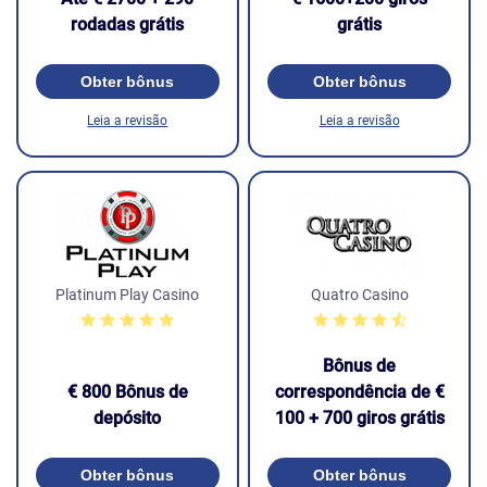
rodadas grátis
grátis
Obter bônus
Obter bônus
Leia a revisão
Leia a revisão
Platinum Play Casino
Quatro Casino
Bônus de
€ 800 Bônus de
correspondência de €
depósito
100 + 700 giros grátis
Obter bônus
Obter bônus