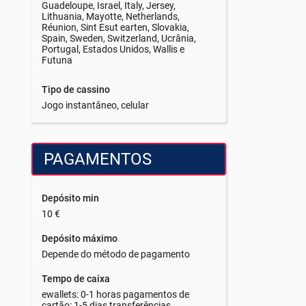
Guadeloupe, Israel, Italy, Jersey,
Lithuania, Mayotte, Netherlands,
Réunion, Sint Esut earten, Slovakia,
Spain, Sweden, Switzerland, Ucrânia,
Portugal, Estados Unidos, Wallis e
Futuna
Tipo de cassino
Jogo instantâneo, celular
PAGAMENTOS
Depósito min
10 €
Depósito máximo
Depende do método de pagamento
Tempo de caixa
ewallets: 0-1 horas pagamentos de
cartão: 1-5 dias transferências