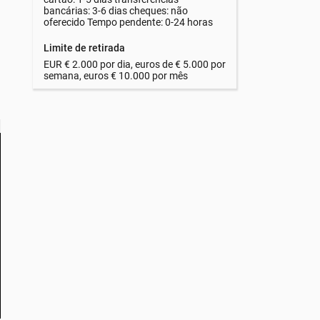
bancárias: 3-6 dias cheques: não
oferecido Tempo pendente: 0-24 horas
Limite de retirada
EUR € 2.000 por dia, euros de € 5.000 por
semana, euros € 10.000 por mês