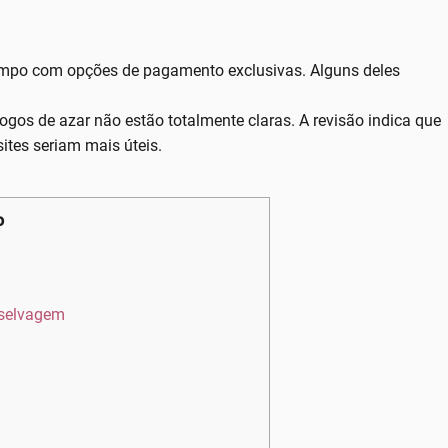
tempo com opções de pagamento exclusivas. Alguns deles
ogos de azar não estão totalmente claras. A revisão indica que
ites seriam mais úteis.
o
 selvagem