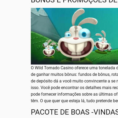
O Wild Tornado Casino oferece uma tonelada 
de ganhar muitos bônus: fundos de bônus, rot
de depósito dá a você muito convincente a se r
isso. Você pode encontrar os detalhes mais re
pode fornecer informações sobre as últimas of
têm. O que quer que esteja lá, tudo pretende ben
PACOTE DE BOAS -VINDA