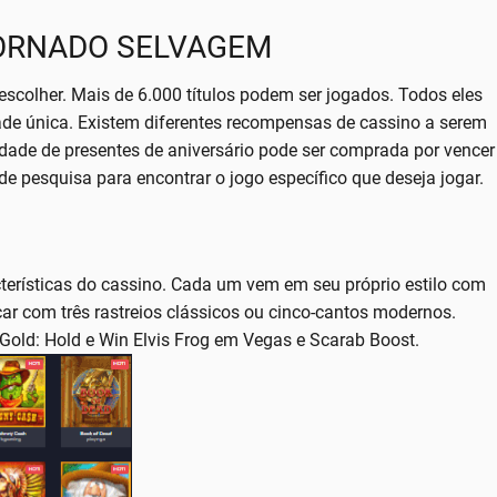
TORNADO SELVAGEM
scolher. Mais de 6.000 títulos podem ser jogados. Todos eles
de única. Existem diferentes recompensas de cassino a serem
dade de presentes de aniversário pode ser comprada por vencer
e pesquisa para encontrar o jogo específico que deseja jogar.
cterísticas do cassino. Cada um vem em seu próprio estilo com
car com três rastreios clássicos ou cinco-cantos modernos.
Gold: Hold e Win Elvis Frog em Vegas e Scarab Boost.