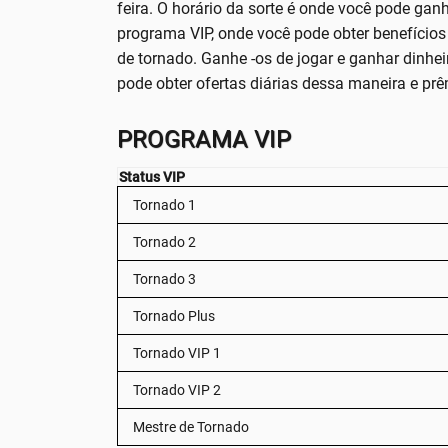
feira. O horário da sorte é onde você pode ga
programa VIP, onde você pode obter benefício
de tornado. Ganhe -os de jogar e ganhar dinh
pode obter ofertas diárias dessa maneira e pr
PROGRAMA VIP
Status VIP
Tornado 1
Tornado 2
Tornado 3
Tornado Plus
Tornado VIP 1
Tornado VIP 2
Mestre de Tornado