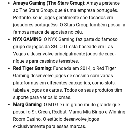
Amaya Gaming (The Stars Group)
: Amaya pertence
ao The Stars Group, que é uma empresa português.
Portanto, seus jogos geralmente são focados em
jogadores portuguêss. O Stars Group também possui a
famosa marca de apostas no céu.
NYX GAMING
: O NYX Gaming faz parte do famoso
grupo de jogos da SG. O IT está baseado em Las
Vegas e desenvolve principalmente jogos de caça-
níqueis para cassinos terrestres.
Red Tiger Gaming
: Fundada em 2014, o Red Tiger
Gaming desenvolve jogos de cassino com várias
plataformas em diferentes categorias, como slots,
tabela e jogos de cartas. Todos os seus produtos têm
suporte para vários idiomas.
Marg Gaming
: O MTG é um grupo muito grande que
possui o Sr. Green, Redbat, Mama Mia Bingo e Winning
Room Casino. O estúdio desenvolve jogos
exclusivamente para essas marcas.