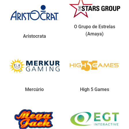
O Grupo de Estrelas
(Amaya)
Aristocrata
Mercúrio
High 5 Games