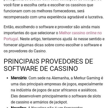
você fizer a escolha certa e escolher os cassinos que
funcionam com os melhores fornecedores, será
recompensado com uma experiência agradável e lucrativa.
Então, escolhendo
o
software e provedor são ainda mais
importantes do que selecionar o
Melhor cassino online no
Portugal
. Neste artigo, tentaremos ajudá -lo nesse sentido e
fornecer algumas dicas sobre como escolher o software e
os provedores do Casino.
PRINCIPAIS PROVEDORES DE
SOFTWARE DE CASSINO
Mercúrio
: Com sede na Alemanha, a Merkur Gaming é
uma das principais empresas de jogos, especialmente
na indústria de jogos de azar africanos e asiáticos.
Eles desenvolvem principalmente o software de slots
de cassino e armários de jackpot.