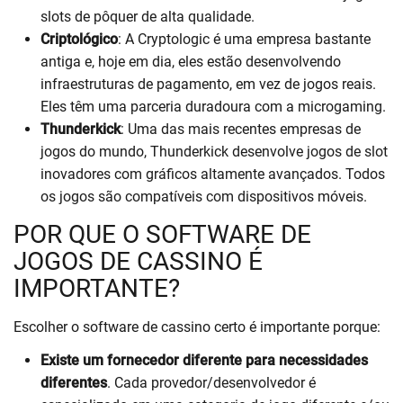
slots de pôquer de alta qualidade.
Criptológico
: A Cryptologic é uma empresa bastante
antiga e, hoje em dia, eles estão desenvolvendo
infraestruturas de pagamento, em vez de jogos reais.
Eles têm uma parceria duradoura com a microgaming.
Thunderkick
: Uma das mais recentes empresas de
jogos do mundo, Thunderkick desenvolve jogos de slot
inovadores com gráficos altamente avançados. Todos
os jogos são compatíveis com dispositivos móveis.
POR QUE O SOFTWARE DE
JOGOS DE CASSINO É
IMPORTANTE?
Escolher o software de cassino certo é importante porque:
Existe um fornecedor diferente para necessidades
diferentes
. Cada provedor/desenvolvedor é