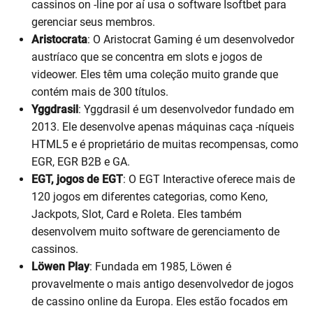
cassinos on -line por aí usa o software Isoftbet para
gerenciar seus membros.
Aristocrata
: O Aristocrat Gaming é um desenvolvedor
austríaco que se concentra em slots e jogos de
videower. Eles têm uma coleção muito grande que
contém mais de 300 títulos.
Yggdrasil
: Yggdrasil é um desenvolvedor fundado em
2013. Ele desenvolve apenas máquinas caça -níqueis
HTML5 e é proprietário de muitas recompensas, como
EGR, EGR B2B e GA.
EGT, jogos de EGT
: O EGT Interactive oferece mais de
120 jogos em diferentes categorias, como Keno,
Jackpots, Slot, Card e Roleta. Eles também
desenvolvem muito software de gerenciamento de
cassinos.
Löwen Play
: Fundada em 1985, Löwen é
provavelmente o mais antigo desenvolvedor de jogos
de cassino online da Europa. Eles estão focados em