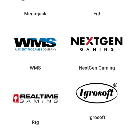
Mega-jack
Egt
WMS
NextGen Gaming
Igrosoft
Rtg