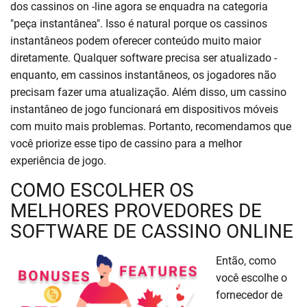
dos cassinos on -line agora se enquadra na categoria
"peça instantânea". Isso é natural porque os cassinos
instantâneos podem oferecer conteúdo muito maior
diretamente. Qualquer software precisa ser atualizado -
enquanto, em cassinos instantâneos, os jogadores não
precisam fazer uma atualização. Além disso, um cassino
instantâneo de jogo funcionará em dispositivos móveis
com muito mais problemas. Portanto, recomendamos que
você priorize esse tipo de cassino para a melhor
experiência de jogo.
COMO ESCOLHER OS
MELHORES PROVEDORES DE
SOFTWARE DE CASSINO ONLINE
Então, como
você escolhe o
fornecedor de