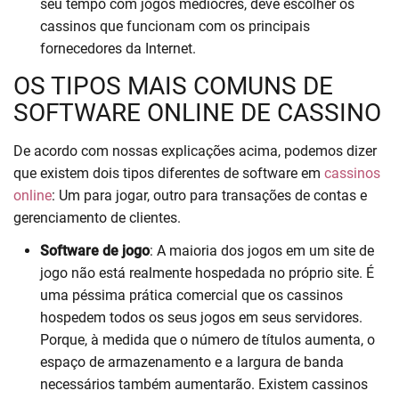
seu tempo com jogos medíocres, deve escolher os
cassinos que funcionam com os principais
fornecedores da Internet.
OS TIPOS MAIS COMUNS DE
SOFTWARE ONLINE DE CASSINO
De acordo com nossas explicações acima, podemos dizer
que existem dois tipos diferentes de software em
cassinos
online
: Um para jogar, outro para transações de contas e
gerenciamento de clientes.
Software de jogo
: A maioria dos jogos em um site de
jogo não está realmente hospedada no próprio site. É
uma péssima prática comercial que os cassinos
hospedem todos os seus jogos em seus servidores.
Porque, à medida que o número de títulos aumenta, o
espaço de armazenamento e a largura de banda
necessários também aumentarão. Existem cassinos