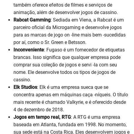
também oferece efeitos de filmes e serviços de
animação, além de desenvolver jogos de cassino.
Rabcat Gamming
: Sediada em Viena, a Rabcat é um
parceiro oficial da Microgaming e desenvolve jogos
para as marcas de jogo on -line mais bem -sucedidas
por aí, como o Sr. Green e Betsson.
Inconveniente
: Fugaso é um fornecedor de etiquetas
brancas. Isso significa que qualquer empresa pode
comprar sua coleção de jogos e servi -la com seu
nome. Ele desenvolve todos os tipos de jogos de
cassino.
Elk Studios
: Elk é uma empresa sueca que se
concentra apenas em máquinas caça -níqueis. O título
mais recente é chamado Valkyrie, e é oferecido desde
4 de dezembro de 2018.
Jogos em tempo real, RTG
: A RTG é uma empresa
baseada em Atlanta, fundada em 1998. No momento,
sua sede está na Costa Rica. Eles desenvolvem jogos e