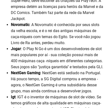
Super-Hero, deve escolher as criações da PlayTech. A
empresa detém as licenças para heróis da Marvel e da
DC Comics. Também faz parte da rede da Marvel
Jackpot.
Novomatic
: A Novomatic é conhecida por seus slots
da velha escola, e é o rei das antigas máquinas de
caça-níqueis com temas do Egito. Se você não jogou
Livro de Ra antes, perdeu muito.
Jogar
: O Play N Go é um dos desenvolvedores de slot
mais populares por aí - sua coleção possui mais de
400 máquinas caça -níqueis em diferentes categorias.
Seus jogos são "justiça garantida" e testados pela GLI.
NextGen Gaming
: NextGen está sediado na Portugal.
Há pouco tempo, a SG Digital comprou a empresa -
agora, o NextGen Gaming é uma subsidiária desse
grupo, mas ainda continua a desenvolver jogos.
Igt
: IGT é o inventor de máquinas de slot de vídeo. Se
temos gráficos de alta qualidade em máquinas caça-