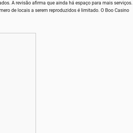
tados. A revisão afirma que ainda há espaço para mais serviços.
úmero de locais a serem reproduzidos é limitado. O Boo Casino