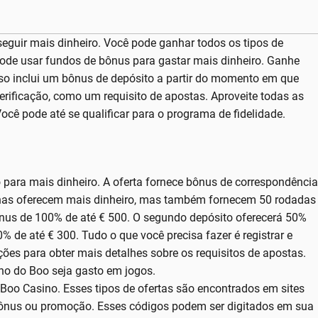
eguir mais dinheiro. Você pode ganhar todos os tipos de
ode usar fundos de bônus para gastar mais dinheiro. Ganhe
Isso inclui um bônus de depósito a partir do momento em que
e verificação, como um requisito de apostas. Aproveite todas as
cê pode até se qualificar para o programa de fidelidade.
 para mais dinheiro. A oferta fornece bônus de correspondência
penas oferecem mais dinheiro, mas também fornecem 50 rodadas
ônus de 100% de até € 500. O segundo depósito oferecerá 50%
% de até € 300. Tudo o que você precisa fazer é registrar e
ições para obter mais detalhes sobre os requisitos de apostas.
ino do Boo seja gasto em jogos.
Boo Casino. Esses tipos de ofertas são encontrados em sites
bônus ou promoção. Esses códigos podem ser digitados em sua