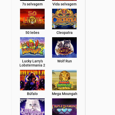
7s selvagem
Vida selvagem
50 leões
Cleopatra
Lucky Larry's
Wolf Run
Lobstermania 2
Búfalo
Mega Moungah