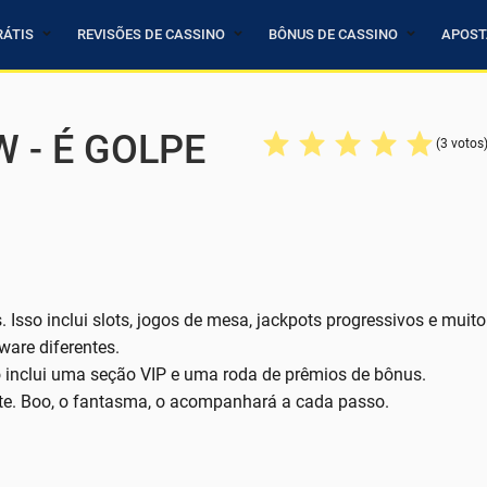
RÁTIS
REVISÕES DE CASSINO
BÔNUS DE CASSINO
APOST
 - É GOLPE
(3 votos
 Isso inclui slots, jogos de mesa, jackpots progressivos e muito
are diferentes.
o inclui uma seção VIP e uma roda de prêmios de bônus.
e. Boo, o fantasma, o acompanhará a cada passo.