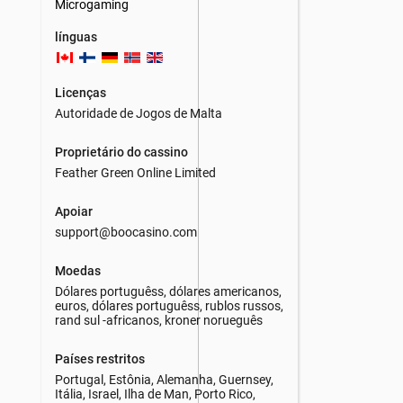
Microgaming
línguas
Licenças
Autoridade de Jogos de Malta
Proprietário do cassino
Feather Green Online Limited
Apoiar
support@boocasino.com
Moedas
Dólares portuguêss, dólares americanos,
euros, dólares portuguêss, rublos russos,
rand sul -africanos, kroner norueguês
Países restritos
Portugal, Estônia, Alemanha, Guernsey,
Itália, Israel, Ilha de Man, Porto Rico,