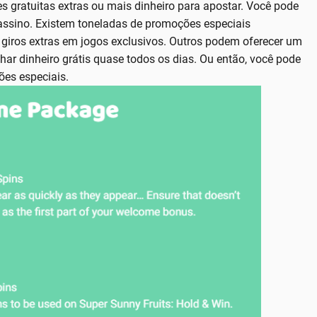
s gratuitas extras ou mais dinheiro para apostar. Você pode
cassino. Existem toneladas de promoções especiais
iros extras em jogos exclusivos. Outros podem oferecer um
nhar dinheiro grátis quase todos os dias. Ou então, você pode
ões especiais.