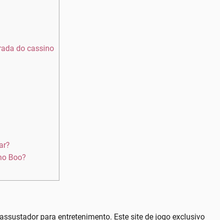
rada do cassino
ar?
 no Boo?
assustador para entretenimento. Este site de jogo exclusivo