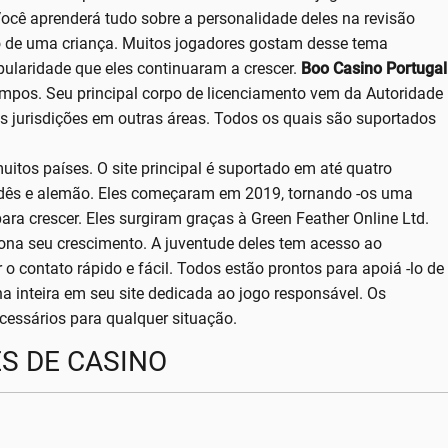
Você aprenderá tudo sobre a personalidade deles na revisão
do de uma criança. Muitos jogadores gostam desse tema
pularidade que eles continuaram a crescer.
Boo Casino Portugal
tempos. Seu principal corpo de licenciamento vem da Autoridade
s jurisdições em outras áreas. Todos os quais são suportados
itos países. O site principal é suportado em até quatro
nlandês e alemão. Eles começaram em 2019, tornando -os uma
ra crescer. Eles surgiram graças à Green Feather Online Ltd.
siona seu crescimento. A juventude deles tem acesso ao
 o contato rápido e fácil. Todos estão prontos para apoiá -lo de
a inteira em seu site dedicada ao jogo responsável. Os
cessários para qualquer situação.
S DE CASINO