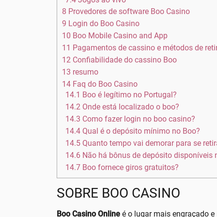
Provedores de software Boo Casino
Login do Boo Casino
Boo Mobile Casino and App
Pagamentos de cassino e métodos de reti
Confiabilidade do cassino Boo
resumo
Faq do Boo Casino
Boo é legítimo no Portugal?
Onde está localizado o boo?
Como fazer login no boo casino?
Qual é o depósito mínimo no Boo?
Quanto tempo vai demorar para se retir
Não há bônus de depósito disponíveis
Boo fornece giros gratuitos?
SOBRE BOO CASINO
Boo Casino Online
é o lugar mais engraçado e 