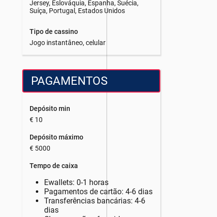
Jersey, Eslováquia, Espanha, Suécia,
Suíça, Portugal, Estados Unidos
Tipo de cassino
Jogo instantâneo, celular
PAGAMENTOS
Depósito min
€ 10
Depósito máximo
€ 5000
Tempo de caixa
Ewallets: 0-1 horas
Pagamentos de cartão: 4-6 dias
Transferências bancárias: 4-6
dias